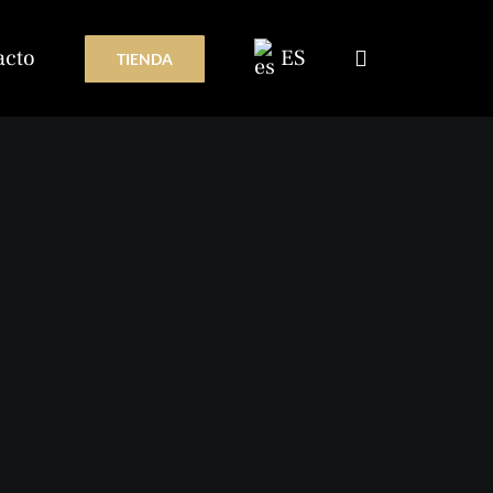
acto
ES
TIENDA