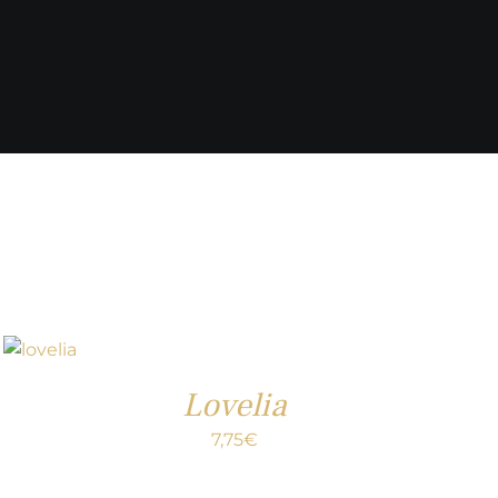
Lovelia
7,75
€