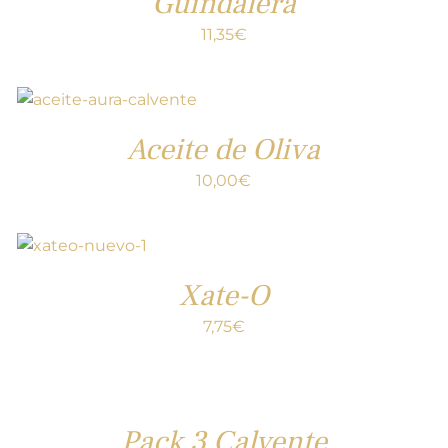
Guindalera
11,35
€
Aceite de Oliva
10,00
€
Xate-O
7,75
€
Pack 3 Calvente