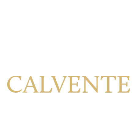
Calle Viñilla, 8, 18699 Jete Granada, España
+34 958 64 41 79