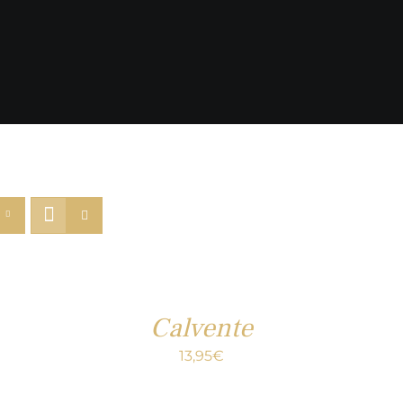
Calvente
13,95
€