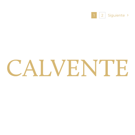
1
2
Siguiente
Calle Viñilla, 8, 18699 Jete Granada, España
+34 958 64 41 79
ventas@bodegascalvente.com