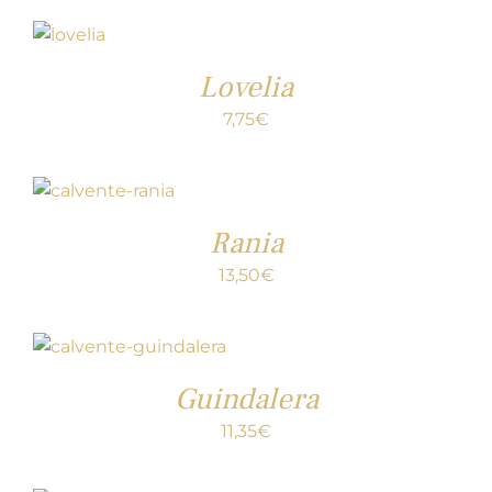
Lovelia
7,75
€
Rania
13,50
€
Guindalera
11,35
€