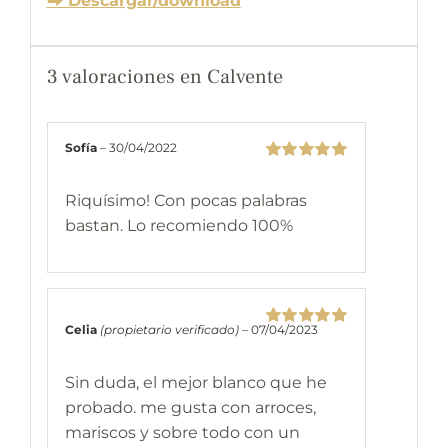
⮕ Descargar/download
3 valoraciones en
Calvente
Sofía
–
30/04/2022
Valorado
con
5
de 5
Riquísimo! Con pocas palabras
bastan. Lo recomiendo 100%
Celia
(propietario verificado)
–
07/04/2023
Valorado
con
5
de 5
Sin duda, el mejor blanco que he
probado. me gusta con arroces,
mariscos y sobre todo con un