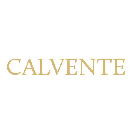
Calle Viñilla, 8, 18699 Jete Granada, España
+34 958 64 41 79
ventas@bodegascalvente.com