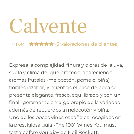
Calvente
(
3
valoraciones de clientes)
13,95
€
Valorado
3
con
5.00
de 5
en base a
Expresa la complejidad, finura y olores de la uva,
valoraciones
de clientes
suelo y clima del que procede, apareciendo
aromas frutales (melocotón, pomelo, piña),
florales (azahar) y mientras el paso de boca se
presenta elegante, fresco, equilibrado y con un
final ligeramente amargo propio de la variedad,
además de recuerdos a melocotón y piña.
Uno de los pocos vinos españoles recogidos en
la prestigiosa guía «The 1001 Wines You must
taste before you die» de Neil Beckett.