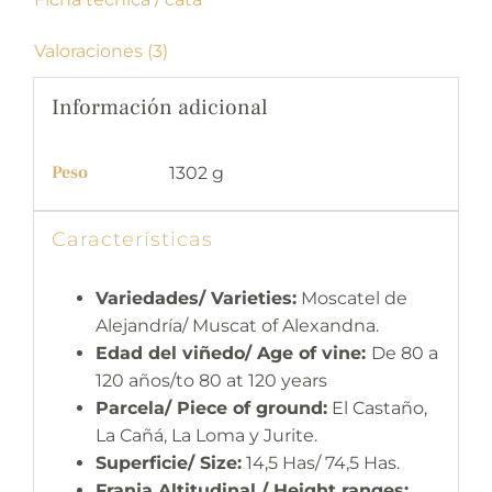
Valoraciones (3)
Información adicional
Peso
1302 g
Características
Variedades/ Varieties:
Moscatel de
Alejandría/ Muscat of Alexandna.
Edad del viñedo/ Age of vine:
De 80 a
120 años/to 80 at 120 years
Parcela/ Piece of ground:
El Castaño,
La Cañá, La Loma y Jurite.
Superficie/ Size:
14,5 Has/ 74,5 Has.
Franja Altitudinal / Height ranges: