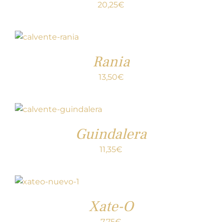
20,25
€
Rania
13,50
€
Guindalera
11,35
€
Xate-O
7,75
€