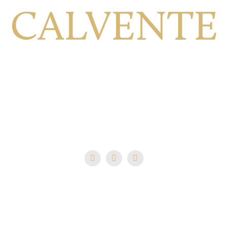
Calle Viñilla, 8, 18699 Jete Granada, España
+34 958 64 41 79
ventas@bodegascalvente.com