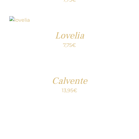
Lovelia
7,75
€
Calvente
13,95
€