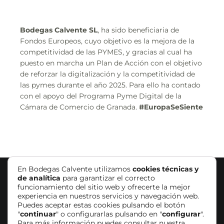
Bodegas Calvente SL
, ha sido beneficiaria de
Fondos Europeos, cuyo objetivo es la mejora de la
competitividad de las PYMES, y gracias al cual ha
puesto en marcha un Plan de Acción con el objetivo
de reforzar la digitalización y la competitividad de
las pymes durante el año 2025. Para ello ha contado
con el apoyo del Programa Pyme Digital de la
Cámara de Comercio de Granada.
#EuropaSeSiente
En Bodegas Calvente utilizamos
cookies técnicas y
de analítica
para garantizar el correcto
© Bodegas Calvente |
Aviso Legal
|
Política de
funcionamiento del sitio web y ofrecerte la mejor
experiencia en nuestros servicios y navegación web.
Cookies
|
Política de Privacidad
|
Condiciones
Puedes aceptar estas cookies pulsando el botón
Generales
|
Accesibilidad
"
continuar
" o configurarlas pulsando en "
configurar
".
Para más información puedes consultar nuestra