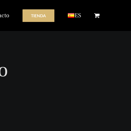
acto
ES
TIENDA
o