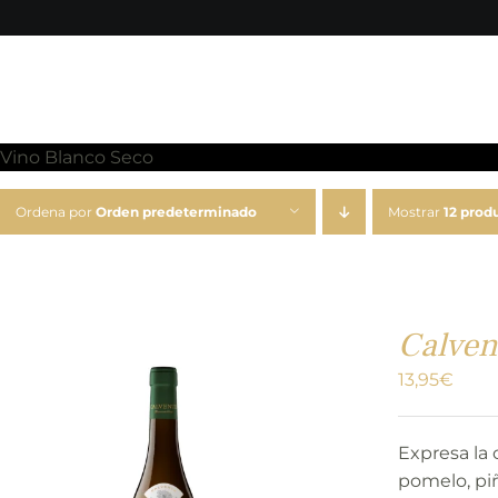
Vino Blanco Seco
Ordena por
Orden predeterminado
Mostrar
12 prod
Calven
13,95
€
Expresa la 
pomelo, piñ