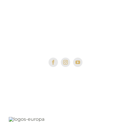
Calle Viñilla, 8, 18699 Jete Granada, España
+34 958 64 41 79
ventas@bodegascalvente.com