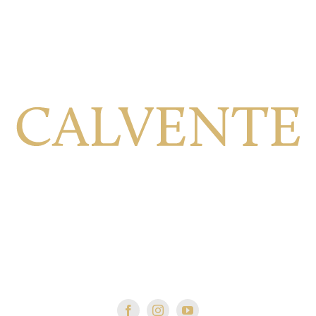
Calle Viñilla, 8, 18699 Jete Granada, España
+34 958 64 41 79
ventas@bodegascalvente.com