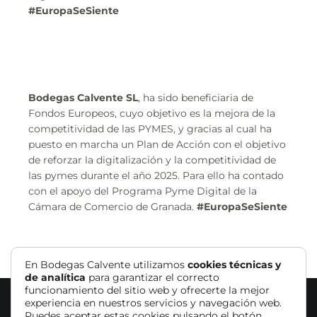
#EuropaSeSiente
Bodegas Calvente SL
, ha sido beneficiaria de
Fondos Europeos, cuyo objetivo es la mejora de la
competitividad de las PYMES, y gracias al cual ha
puesto en marcha un Plan de Acción con el objetivo
de reforzar la digitalización y la competitividad de
las pymes durante el año 2025. Para ello ha contado
con el apoyo del Programa Pyme Digital de la
Cámara de Comercio de Granada.
#EuropaSeSiente
En Bodegas Calvente utilizamos
cookies técnicas y
de analítica
para garantizar el correcto
funcionamiento del sitio web y ofrecerte la mejor
experiencia en nuestros servicios y navegación web.
Puedes aceptar estas cookies pulsando el botón
© Bodegas Calvente |
Aviso Legal
|
Política de