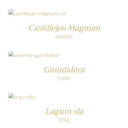
Castillejos Magnum
40,00
€
Guindalera
11,35
€
Laguin-da
7,75
€