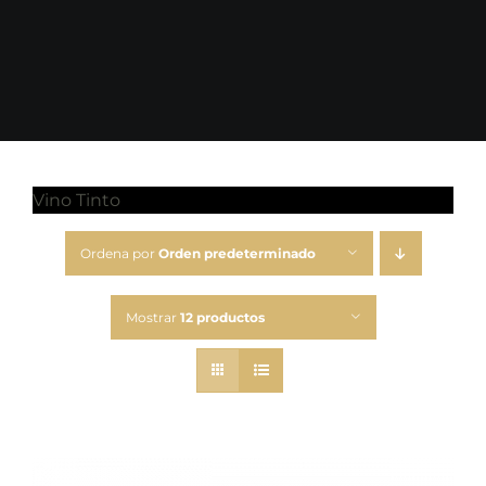
Vino Tinto
Ordena por
Orden predeterminado
Mostrar
12 productos